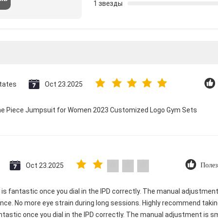
1 звезды
tates
Oct 23.2025
 One Piece Jumpsuit for Women 2023 Customized Logo Gym Sets
Oct 23.2025
Полез
ty is fantastic once you dial in the IPD correctly. The manual adjustme
ence. No more eye strain during long sessions. Highly recommend taking
 fantastic once you dial in the IPD correctly. The manual adjustment is 