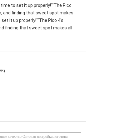
ime to set it up properly!""The Pico
oth, and finding that sweet spot makes
set it up properly!""The Pico 4's
and finding that sweet spot makes all
66)