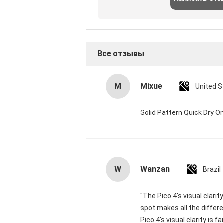
Все отзывы
M
Mixue
United S
Solid Pattern Quick Dry
W
Wanzan
Brazil
"The Pico 4's visual clari
spot makes all the differ
Pico 4's visual clarity is