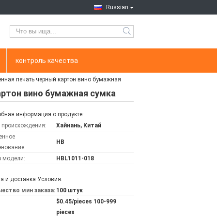
Russian
контроль качества
енная печать черный картон вино бумажная
артон вино бумажная сумка
бная информация о продукте:
 происхождения:
Хайнань, Китай
енное
HB
нование:
 модели:
HBL1011-018
а и доставка Условия:
ество мин заказа:
100 штук
$0.45/pieces 100-999
pieces