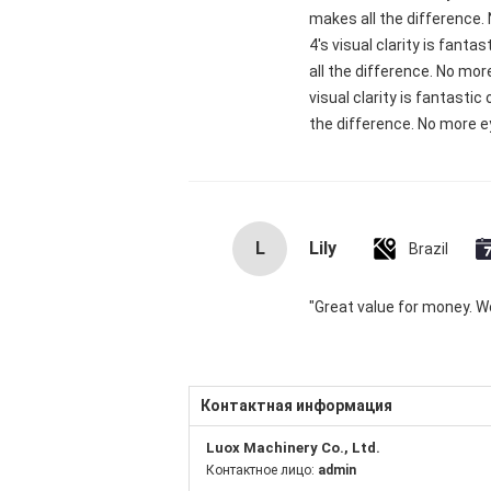
makes all the difference.
4's visual clarity is fant
all the difference. No mor
visual clarity is fantasti
the difference. No more ey
L
Lily
Brazil
"Great value for money. Wor
Контактная информация
Luox Machinery Co., Ltd.
Контактное лицо:
admin