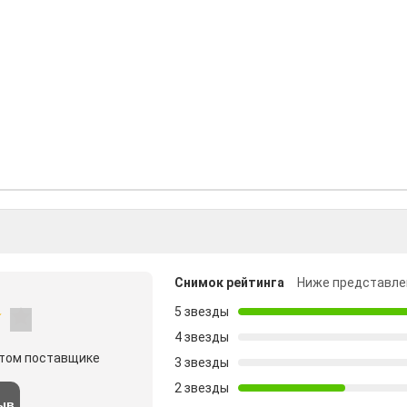
Снимок рейтинга
Ниже представле
5 звезды
4 звезды
этом поставщике
3 звезды
2 звезды
ыв