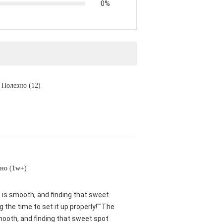
0%
Полезно (12)
но (1w+)
nt is smooth, and finding that sweet
 the time to set it up properly!""The
smooth, and finding that sweet spot