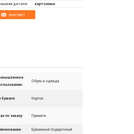
овывая детали:
картонные
контакт
омышленное
Обувь и одежда
пользование:
 бумаги:
Картон
аз по заказу:
Примите.
именование
Бумажный подарочный