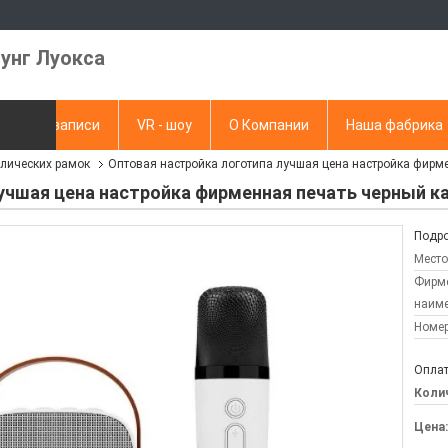
унг Луокса
Видеозаписи
VR - шоу
О Компании
Наша фабрика
ллических рамок
Оптовая настройка логотипа лучшая цена настройка фирм
апрос
учшая цена настройка фирменная печать черный к
Подро
Место
Фирм
наиме
Номер
Оплат
Колич
Цена: