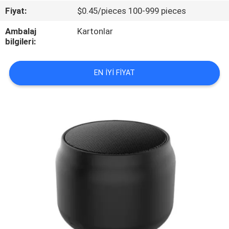
Fiyat:
$0.45/pieces 100-999 pieces
FABRIKA
Ambalaj
Kartonlar
TURU
bilgileri:
KALITE
EN IYI FIYAT
KONTROLÜ
BIZIMLE
İLETIŞIM
HABERLER
BIR
İNDIRIM