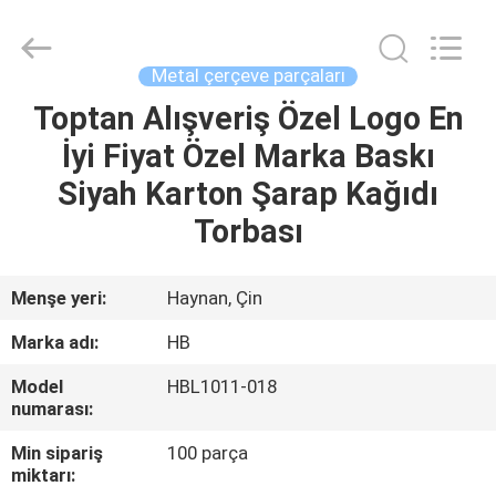
Machinery
Co.,
Ltd..
All
Rights
Metal çerçeve parçaları
Reserved.
Developed
by
Toptan Alışveriş Özel Logo En
EVDE
ECER
İyi Fiyat Özel Marka Baskı
ÜRÜN
Siyah Karton Şarap Kağıdı
Torbası
VIDEOLAR
Menşe yeri:
Haynan, Çin
VR
Marka adı:
HB
GÖSTERISI
Model
HBL1011-018
numarası:
BIZIM
Min sipariş
100 parça
HAKKIMIZDA
miktarı: