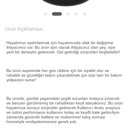
İSTE
SITE
Ürün Açıklaması
HARITASI
Hayatımızı aydınlatmak için hayatımızda ufak bir değişime 
ihtiyacımız var. Bu ürün tam olarak ihtiyacınız olan şey, size 
GIZLILIK
yeni bir deneyim getirecek. Gel getirdiği sürprizleri keşfedelim!
POLITIKASI
Bu ürün sayesinde her gün cildiniz için bir ziyafet olur ve 
rahatlık ve güzelliğin tadını çıkarabilmek için size tam bir bakım 
yelpazesi sunar!
Bu ürünle, günlük yaşamdaki çeşitli sorunları kolayca çözecek 
ve benzeri görülmemiş bir rahatlıktan keyif alacaksınız. Bu ürün 
hayatınıza sonsuz sürprizler getirecek.Kullanıcı dostu arayüzü 
ve üstün performansı kullanımı kolay ve keyifli hale getirirAynı 
zamanda güvenilir kalitesi ve mükemmel satış sonrası 
hizmetiyle endişelenmenize gerek yok.