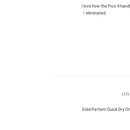
"I love how the Pico 4 hand
eliminated！
1)
Solid Pattern Quick Dry