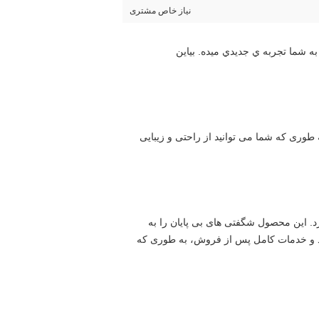
نیاز خاص مشتری
ما به يه تغيير کوچيک در زندگيمون نياز داريم تا زندگيمون رو روشن کنيم اين محصول دقیقا همون چيزيه که شما نياز داريد، اون به شما تجربه ي جديدي ميده. بياين 
با استفاده از این محصول، هر روز برای پوست یک جشن است! این به شما طیف گسترده ای از مراقبت ها را ارائه می دهد، به طوری که شما می توانید از راحتی و زیبایی 
با استفاده از این محصول به راحتی مشکلات مختلف زندگی روزمره را حل خواهید کرد و از راحتی بی سابقه ای لذت خواهید برد. این محصول شگفتی های بی پایان را به 
زندگی شما خواهد آورد.رابط کاربری دوستانه و عملکرد عالی آن را آسان و لذت بخش می کند. در عین حال، کیفیت قابل اعتماد و خدمات کامل پس از فروش، به طوری که 