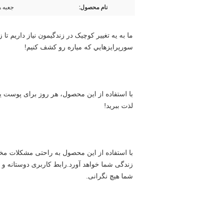
نام محصول:
جعبه ه
سورپرايزهايي که مياره رو کشف کنيم!
لذت ببرید!
شما هیچ نگرانی.