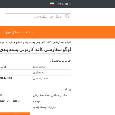
Persian
درخواست نقل قول
لوگو سفارشی کاغذ کارتونی بسته بندی تاشو سفید / سیاه
لوگو سفارشی کاغذ کارتونی بسته بندی 
جزئیات محصول:
محل منبع:
هاینا
نام تجاری:
شماره مدل:
08-NG01
پرداخت:
مقدار حداقل تعداد سفارش:
500
قیمت:
$0.75 - $1.75/pieces
جزئیات بسته بندی: