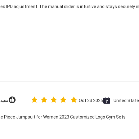
les IPD adjustment. The manual slider is intuitive and stays securely in
United Stat
Oct 23.2025
مفید (2
 One Piece Jumpsuit for Women 2023 Customized Logo Gym Sets