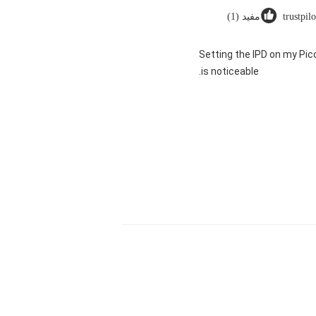
trustpil
مفید (1)
"Setting the IPD on my Pi
is noticeable.