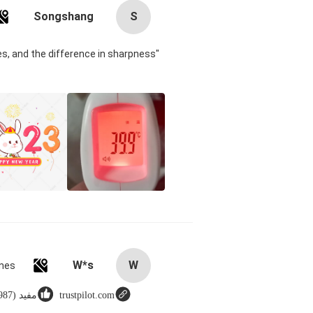
Songshang
S
s, and the difference in sharpness
W*s
W
trustpilot.com
مفید (8987)