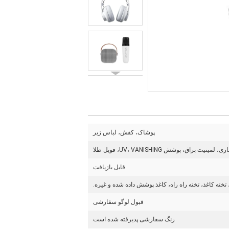
پوشاک، کفش، لباس زیر
اق، پوشش UV، VANISHING، فویل طلا
قابل بازیافت
تخته کاغذ، تخته راه راه، کاغذ پوشش داده شده و غیره.
قبول لوگو سفارشی
رنگ سفارشی پذیرفته شده است