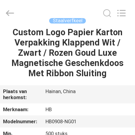
Co.,
Ltd..
All
Rights
Reserved.
Staalverfkeel
Developed
by
Custom Logo Papier Karton
HUIS
ECER
Verpakking Klappend Wit /
PRODUCTEN
Zwart / Rozen Goud Luxe
Magnetische Geschenkdoos
VIDEO'S
Met Ribbon Sluiting
VR-
Plaats van
Hainan, China
herkomst:
SHOW
Merknaam:
HB
OVER
Modelnummer:
HB0908-NG01
ONS
Min.
500 stuks