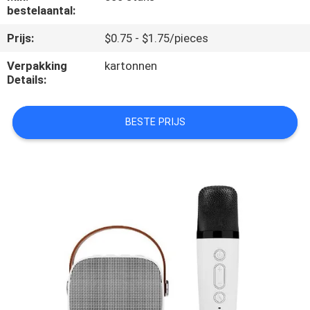
bestelaantal:
FABRIEKSTOCHT
Prijs:
$0.75 - $1.75/pieces
Verpakking
kartonnen
KWALITEITSCONTROLE
Details:
NEEM
BESTE PRIJS
CONTACT
MET
ONS
OP
NIEUWS
VRAAG