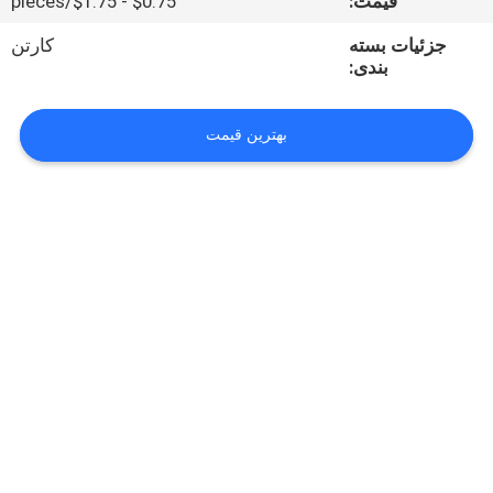
قیمت:
$0.75 - $1.75/pieces
تور
جزئیات بسته
کارتن
بندی:
کارخانه
بهترین قیمت
کنترل
کیفیت
با
ما
تماس
بگیرید
اخبار