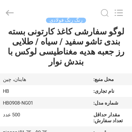
Machinery
Co.,
Ltd..
All
Rights
رنگ رنگ فولادی
Reserved.
Developed
by
لوگو سفارشی کاغذ کارتونی بسته
خونه
ECER
بندی تاشو سفید / سیاه / طلایی
محصولات
رز جعبه هدیه مغناطیسی لوکس با
بندش نوار
ویدیو
محل منبع:
هاینان، چین
نمایش
نام تجاری:
HB
VR
شماره مدل:
HB0908-NG01
درباره
مقدار حداقل
500 عدد
تعداد سفارش:
ما