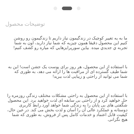
درخواست
نقل
توضیحات محصول
قول
ما به يه تغيير کوچيک در زندگيمون نياز داريم تا زندگيمون رو روشن 
کنيم اين محصول دقیقا همون چيزيه که شما نياز داريد، اون به شما 
نقشه
تجربه ي جديدي ميده. بياين سورپرايزهايي که مياره رو کشف کنيم!
سایت
با استفاده از این محصول، هر روز برای پوست یک جشن است! این به 
شما طیف گسترده ای از مراقبت ها را ارائه می دهد، به طوری که 
سیاست
شما می توانید از راحتی و زیبایی لذت ببرید!
حفظ
حریم
با استفاده از این محصول به راحتی مشکلات مختلف زندگی روزمره را 
حل خواهید کرد و از راحتی بی سابقه ای لذت خواهید برد. این محصول 
خصوصی
شگفتی های بی پایان را به زندگی شما خواهد آورد.رابط کاربری 
دوستانه و عملکرد عالی آن را آسان و لذت بخش می کند. در عین حال، 
کیفیت قابل اعتماد و خدمات کامل پس از فروش، به طوری که شما 
هیچ نگرانی.