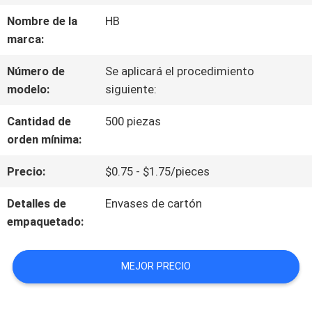
VR
Nombre de la
HB
marca:
SOBRE
Número de
Se aplicará el procedimiento
modelo:
siguiente:
NOSOTROS
Cantidad de
500 piezas
orden mínima:
RECORRIDO
Precio:
$0.75 - $1.75/pieces
POR
Detalles de
Envases de cartón
LA
empaquetado:
FÁBRICA
MEJOR PRECIO
CONTROL