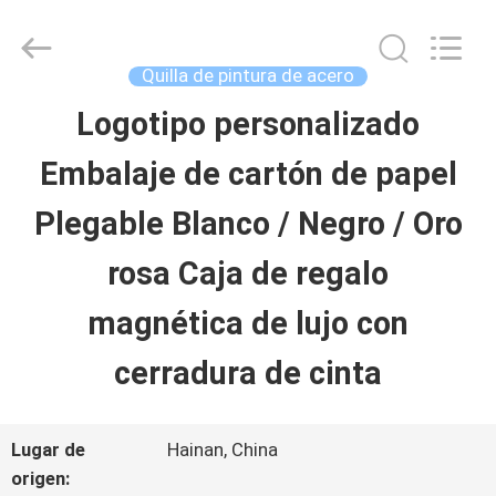
Luox
Machinery
Co.,
Ltd..
Quilla de pintura de acero
All
Rights
Logotipo personalizado
EN
Reserved.
Developed
Embalaje de cartón de papel
CASA
by
ECER
Plegable Blanco / Negro / Oro
PRODUCTOS
rosa Caja de regalo
magnética de lujo con
LOS
cerradura de cinta
VÍDEOS
Lugar de
Hainan, China
ESPECTÁCULO
origen: