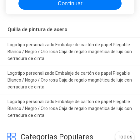
adjustment is smooth, and finding that sweet
Continuar
spot makes all the difference. No more eye
strain during long sessions. Highly recommend
taking the time to set it up properly!""The Pico
Quilla de pintura de acero
4's visual clarity is fantastic once you dial in the
IPD correctly. The manual adjustment is
Logotipo personalizado Embalaje de cartón de papel Plegable
smooth, and finding that sweet spot makes all
Blanco / Negro / Oro rosa Caja de regalo magnética de lujo con
the difference. No more eye strain during long
cerradura de cinta
sessions. Highly r
Logotipo personalizado Embalaje de cartón de papel Plegable
Blanco / Negro / Oro rosa Caja de regalo magnética de lujo con
cerradura de cinta
Logotipo personalizado Embalaje de cartón de papel Plegable
Blanco / Negro / Oro rosa Caja de regalo magnética de lujo con
cerradura de cinta
Categorías Populares
Todos