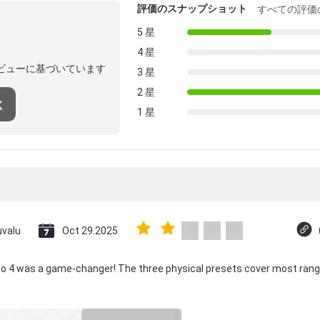
評価のスナップショット
すべての評価
5 星
4 星
ビューに基づいています
3 星
2 星
く
1 星
uvalu
Oct 29.2025
co 4 was a game-changer! The three physical presets cover most rang