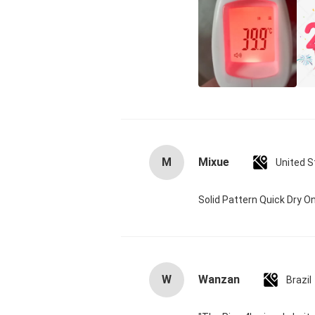
M
Mixue
United S
Solid Pattern Quick Dry
W
Wanzan
Brazil