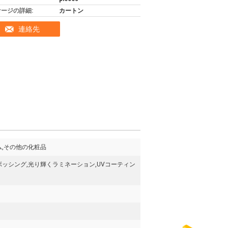
ージの詳細:
カートン
連絡先
ム,その他の化粧品
ボッシング,光り輝くラミネーション,UVコーティン