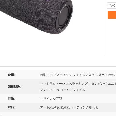
パッケ
使用:
目影,リップスティック,フェイスマスク,皮膚ケアセラ
マットラミネーション,ラッキング,スタンピング,エム
印刷処理:
グ,バニッシュ,ゴールドフォイル
特徴:
リサイクル可能
材料:
アート紙,紙板,波紋紙,コーティング紙など