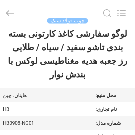
Luox
Machinery
Co.,
Ltd..
چوب فولاد سبک
All
Rights
لوگو سفارشی کاغذ کارتونی بسته
خونه
Reserved.
Developed
by
بندی تاشو سفید / سیاه / طلایی
ECER
محصولات
رز جعبه هدیه مغناطیسی لوکس با
بندش نوار
ویدیو
محل منبع:
هاینان، چین
نمایش
نام تجاری:
HB
VR
شماره مدل:
HB0908-NG01