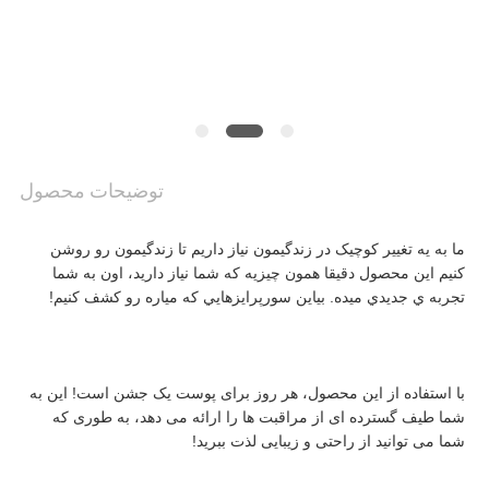
تماس
بگیرید
اخبار
توضیحات محصول
درخواست
ما به يه تغيير کوچيک در زندگيمون نياز داريم تا زندگيمون رو روشن 
نقل
کنيم اين محصول دقیقا همون چيزيه که شما نياز داريد، اون به شما 
تجربه ي جديدي ميده. بياين سورپرايزهايي که مياره رو کشف کنيم!
قول
نقشه
با استفاده از این محصول، هر روز برای پوست یک جشن است! این به 
شما طیف گسترده ای از مراقبت ها را ارائه می دهد، به طوری که 
شما می توانید از راحتی و زیبایی لذت ببرید!
سایت